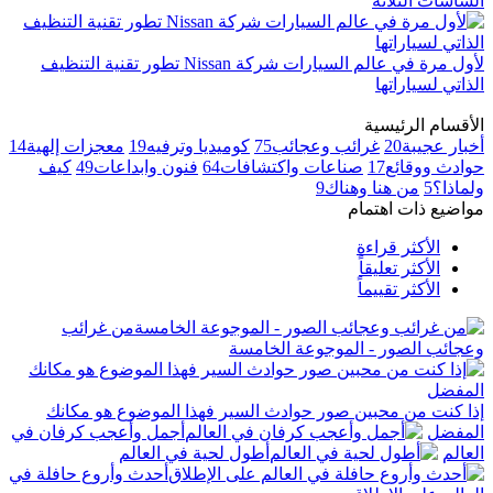
الشاشات الثلاثة
لأول مرة في عالم السيارات شركة Nissan تطور تقنية التنظيف
الذاتي لسياراتها
الأقسام الرئيسية
أخبار عجيبة
20
غرائب وعجائب
75
كوميديا وترفيه
19
معجزات إلهية
14
حوادث ووقائع
17
صناعات واكتشافات
64
فنون وابداعات
49
كيف
ولماذا؟
5
من هنا وهناك
9
مواضيع ذات اهتمام
الأكثر قراءة
الأكثر تعليقاً
الأكثر تقييماً
من غرائب
وعجائب الصور - الموجوعة الخامسة
إذا كنت من محبين صور حوادث السير فهذا الموضوع هو مكانك
المفضل
أجمل وأعجب كرفان في
العالم
أطول لحية في العالم
أحدث وأروع حافلة في