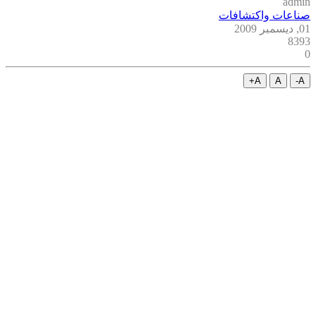
admin
صناعات واكتشافات
01, ديسمبر 2009
8393
0
A+
A
A-