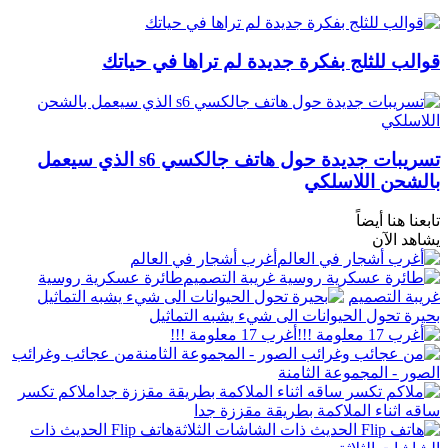
قوالب للثلج بفكرة جديدة لم تراها في حياتك
تسريبات جديدة حول هاتف جالكسي s6 الذي سيعمل
بالشحن اللاسلكي
تابعنا هنا أيضاً
يشاهد الآن
أغرب أشجار في العالم
طائرة عسكرية روسية
غريبة التصميم
بحيرة تحول الحيوانات الى شيء يشبه التماثيل
أغرب 17 معلومة !!!
من عجائب وغرائب
الصور - المجموعة الثامنة
ملاكم تكسر
ساقه اثناء الملاكمة بطريقة مقززة جدا
هاتف Flip الحديث ذات