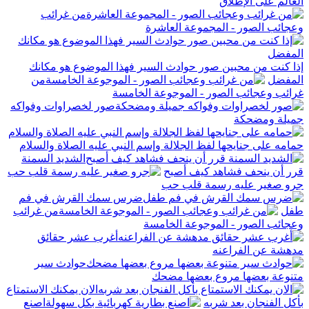
العالم على الإطلاق
من غرائب
وعجائب الصور - المجموعة العاشرة
إذا كنت من محبين صور حوادث السير فهذا الموضوع هو مكانك
المفضل
من
غرائب وعجائب الصور - الموجوعة الخامسة
صور لخصراوات وفواكه
جميلة ومضحكة
حمامه على جنايحها لفظ الجلالة وإسم النبي عليه الصلاة والسلام
الشديد السمنة
قرر أن ينحف فشاهد كيف أصبح
جرو صغير عليه رسمة قلب حب
ضرس سمك القرش في فم
طفل
من غرائب
وعجائب الصور - الموجوعة الخامسة
أغرب عشر حقائق
مدهشة عن الفراعنه
حوادث سير
متنوعة بعضها مروع بعضها مضحك
الان يمكنك الاستمتاع
بأكل الفنجان بعد شربه
اصنع