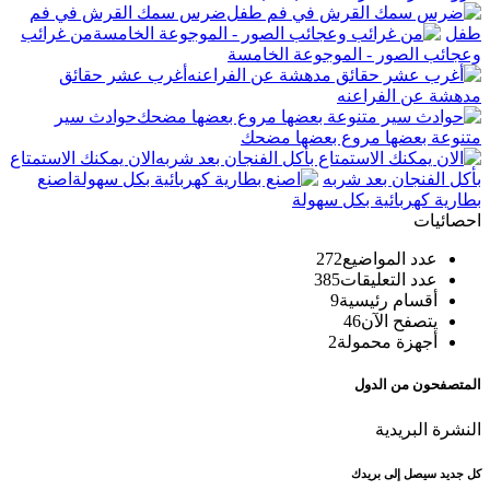
ضرس سمك القرش في فم
طفل
من غرائب
وعجائب الصور - الموجوعة الخامسة
أغرب عشر حقائق
مدهشة عن الفراعنه
حوادث سير
متنوعة بعضها مروع بعضها مضحك
الان يمكنك الاستمتاع
بأكل الفنجان بعد شربه
اصنع
بطارية كهربائية بكل سهولة
احصائيات
عدد المواضيع
272
عدد التعليقات
385
أقسام رئيسية
9
يتصفح الآن
46
أجهزة محمولة
2
المتصفحون من الدول
النشرة البريدية
كل جديد سيصل إلى بريدك