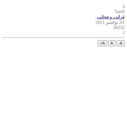
4
5areb
غرائب وعجائب
01, نوفمبر 2011
48232
2
A+
A
A-