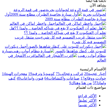
تابعنا هنا أيضاً
يشاهد الآن
صور في قمة الروعة
لحيوانات بحرية
أول
سيارة بخاصية الطيران مطلع سنة 2009
اجمل واخطر اماكن في العالم
هل
تعلم أن العنكبوت لا يقع في شباكه الخاصة .. ولمذا ؟؟
بيت متنقل غريب
التصميم فيه كل شيء
أجمل ديكورات
للبيوت على كيفك شاهدها بالصور
سيارة
بنظام أبواب رهيب
اغرب الأشجار في
العالم
الأقسام الرئيسية
أخبار عجيبة
20
غرائب وعجائب
75
كوميديا وترفيه
19
معجزات إلهية
14
حوادث ووقائع
17
صناعات واكتشافات
64
فنون وابداعات
49
كيف
ولماذا؟
5
من هنا وهناك
9
مواضيع ذات اهتمام
الأكثر قراءة
الأكثر تعليقاً
الأكثر تقييماً