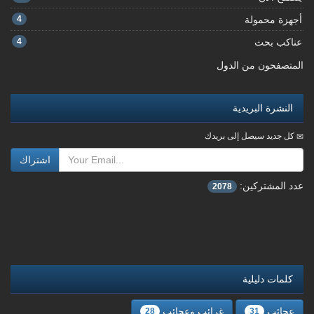
أجهزة محمولة
4
عناكب بحث
4
المتصفحون من الدول
النشرة البريدية
كل جديد سيصل إلى بريدك
اشتراك
عدد المشتركين:
2078
كلمات دليلية
عجائب
غرائب وعجائب
28
31