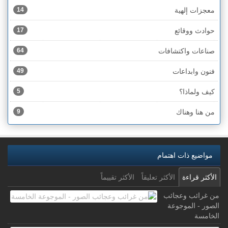
معجزات إلهية
14
حوادث ووقائع
17
صناعات واكتشافات
64
فنون وابداعات
49
كيف ولماذا؟
5
من هنا وهناك
9
مواضيع ذات اهتمام
الأكثر قراءة
الأكثر تعليقاً
الأكثر تقييماً
من غرائب وعجائب
الصور - الموجوعة
الخامسة