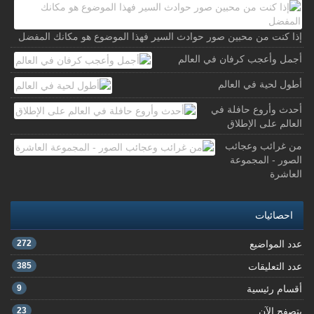
إذا كنت من محبين صور حوادث السير فهذا الموضوع هو مكانك المفضل
أجمل وأعجب كرفان في العالم
أطول لحية في العالم
أحدث وأروع حافلة في
العالم على الإطلاق
من غرائب وعجائب
الصور - المجموعة
العاشرة
احصائيات
عدد المواضيع
272
عدد التعليقات
385
أقسام رئيسية
9
يتصفح الآن
23