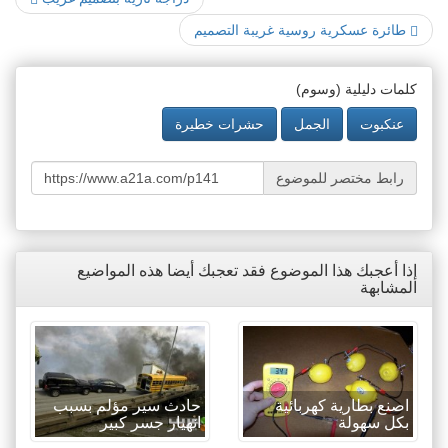
طائرة عسكرية روسية غريبة التصميم
كلمات دليلية (وسوم)
عنكبوت
الجمل
حشرات خطيرة
رابط مختصر للموضوع
إذا أعجبك هذا الموضوع فقد تعجبك أيضا هذه المواضيع
المشابهة
اصنع بطارية كهربائية
حادث سير مؤلم بسبب
بكل سهولة
انهيار جسر كبير