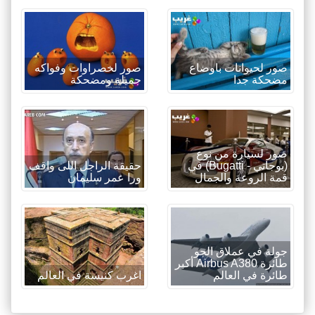
صور لحيوانات باوضاع
صور لخصراوات وفواكه
مضحكة جدا
جميلة ومضحكة
صور لسيارة من نوع
(بوجاتي - Bugatti) في
حقيقة الراجل اللى واقف
قمة الروعة والجمال
ورا عمر سليمان
جولة في عملاق الجو
طائرة Airbus A380 أكبر
طائرة في العالم
اغرب كنيسة في العالم