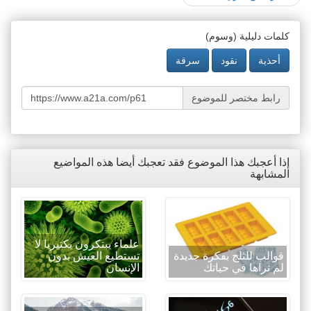
كلمات دليلية (وسوم)
أحذية
نقود
سرقة
رابط مختصر للموضوع
إذا أعجبك هذا الموضوع فقد تعجبك أيضا هذه المواضيع
المشابهة
علماء يبتكرون بكتيريا لا
قوالب للثلج بفكرة جديدة
تستطيع العيش بدون
لم تراها في حياتك
الإنسان