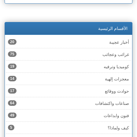
الأقسام الرئيسية
أخبار عجيبة
20
غرائب وعجائب
75
كوميديا وترفيه
19
معجزات إلهية
14
حوادث ووقائع
17
صناعات واكتشافات
64
فنون وابداعات
49
كيف ولماذا؟
5