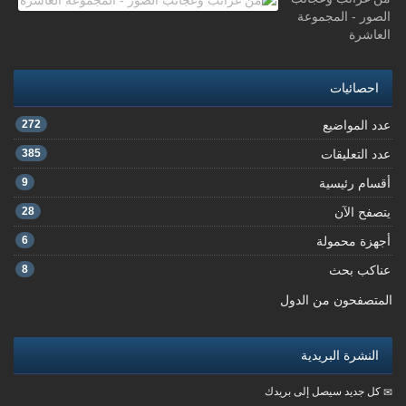
الصور - المجموعة
العاشرة
احصائيات
عدد المواضيع
272
عدد التعليقات
385
أقسام رئيسية
9
يتصفح الآن
28
أجهزة محمولة
6
عناكب بحث
8
المتصفحون من الدول
النشرة البريدية
كل جديد سيصل إلى بريدك