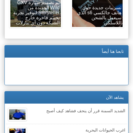
تم تصميم سيارة GXV
تسريبات جديدة حول
Wild الجديدة من
هاتف جالكسي s6 الذي
Storyteller لتوفير تجربة
سيعمل بالشحن
تخييم فاخرة خارج
اللاسلكي
الشبكة دون أي تنازلات
تابعنا هنا أيضاً
يشاهد الآن
الشديد السمنة قرر أن ينحف فشاهد كيف أصبح
اغرب الحيوانات البحرية