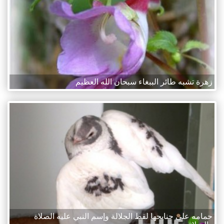
زهرة تشبه طائر الببغاء سبحان الله العظيم
حمامه على جنايحها لفظ الجلالة وإسم النبي عليه الصلاة