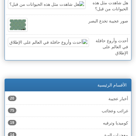
هل شاهدت مثل هذه
الحيوانات من قبل؟
صور عجيبة تخدع البصر
أحدث وأروع حافلة
في العالم على
الإطلاق
الأقسام الرئيسية
أخبار عجيبة
20
غرائب وعجائب
75
كوميديا وترفيه
19
معجزات إلهية
14