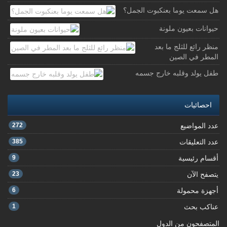
هل سمعت يوما بعنكبوت الجمل؟
حيوانات بعيون ملونة
منظر رائع للثلج ما بعد
المطر في الصين
طفل يولد وقلبه خارج جسمه
احصائيات
عدد المواضيع
272
عدد التعليقات
385
أقسام رئيسية
9
يتصفح الآن
23
أجهزة محمولة
6
عناكب بحث
1
المتصفحون من الدول