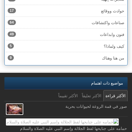
حوادث ووقائع
17
صناعات واكتشافات
64
فنون وابداعات
49
كيف ولماذا؟
5
من هنا وهناك
9
مواضيع ذات اهتمام
الأكثر قراءة
الأكثر تعليقاً
الأكثر تقييماً
صور في قمة الروعة لحيوانات بحرية
حمامه على جنايحها لفظ الجلالة وإسم النبي عليه الصلاة والسلام