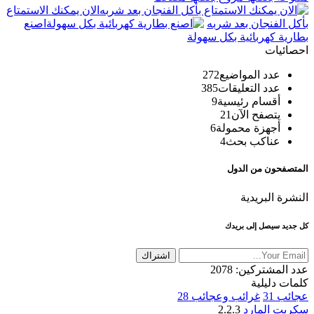
الان يمكنك الاستمتاع
بأكل الفنجان بعد شربه
اصنع
بطارية كهربائية بكل سهولة
احصائيات
عدد المواضيع
272
عدد التعليقات
385
أقسام رئيسية
9
يتصفح الآن
21
أجهزة محمولة
6
عناكب بحث
4
المتصفحون من الدول
النشرة البريدية
كل جديد سيصل إلى بريدك
اشتراك
عدد المشتركين:
2078
كلمات دليلية
عجائب
31
غرائب وعجائب
28
سكربت المارد
2.2.3