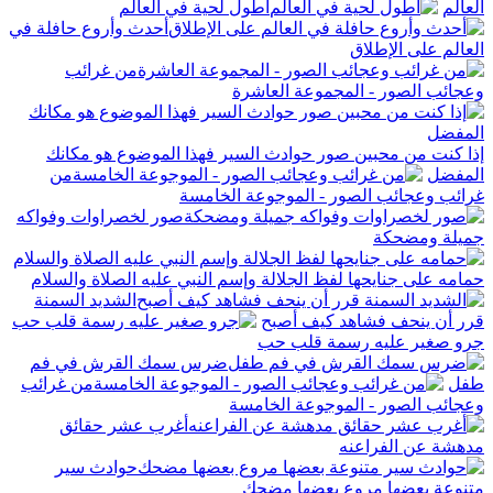
العالم
أطول لحية في العالم
أحدث وأروع حافلة في
العالم على الإطلاق
من غرائب
وعجائب الصور - المجموعة العاشرة
إذا كنت من محبين صور حوادث السير فهذا الموضوع هو مكانك
المفضل
من
غرائب وعجائب الصور - الموجوعة الخامسة
صور لخصراوات وفواكه
جميلة ومضحكة
حمامه على جنايحها لفظ الجلالة وإسم النبي عليه الصلاة والسلام
الشديد السمنة
قرر أن ينحف فشاهد كيف أصبح
جرو صغير عليه رسمة قلب حب
ضرس سمك القرش في فم
طفل
من غرائب
وعجائب الصور - الموجوعة الخامسة
أغرب عشر حقائق
مدهشة عن الفراعنه
حوادث سير
متنوعة بعضها مروع بعضها مضحك