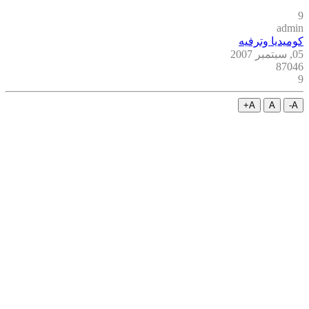
9
admin
كوميديا وترفيه
05, سبتمبر 2007
87046
9
A+
A
A-