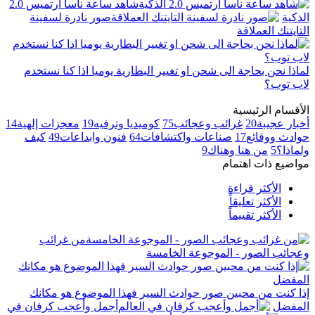
شاهد ساعة ناسا أرتميس 2.0
الذكية
صور نادرة لسفينة
التايتنك العملاقة
لماذا نحن بحاجة الى شحن او تغيير البطارية يوميا اذا كنا نستخدم
لاب توب؟
الأقسام الرئيسية
أخبار عجيبة
20
غرائب وعجائب
75
كوميديا وترفيه
19
معجزات إلهية
14
حوادث ووقائع
17
صناعات واكتشافات
64
فنون وابداعات
49
كيف
ولماذا؟
5
من هنا وهناك
9
مواضيع ذات اهتمام
الأكثر قراءة
الأكثر تعليقاً
الأكثر تقييماً
من غرائب
وعجائب الصور - الموجوعة الخامسة
إذا كنت من محبين صور حوادث السير فهذا الموضوع هو مكانك
المفضل
أجمل وأعجب كرفان في