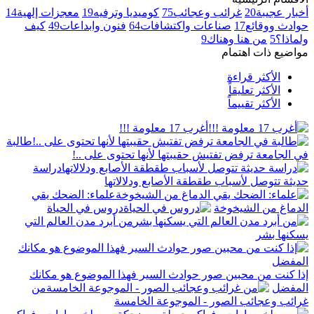
أخبار عجيبة
20
غرائب وعجائب
75
كوميديا وترفيه
19
معجزات إلهية
14
حوادث ووقائع
17
صناعات واكتشافات
64
فنون وابداعات
49
كيف
ولماذا؟
5
من هنا وهناك
9
مواضيع ذات اهتمام
الأكثر قراءة
الأكثر تعليقاً
الأكثر تقييماً
أغرب 17 معلومة !!!
طالبة
في الجامعة ترفض تفتيش حقيبتها لأنها تحتوى على ..!
دراسة
حديثة تتوصل لأسباب طقطقة الأصابع ودلالاتها
علماء: الضحك يقي
الدماغ من الشيخوخة
دروس في الحياة
من أبرد مدن العالم التي
يسكنها بشر
إذا كنت من محبين صور حوادث السير فهذا الموضوع هو مكانك
المفضل
من
غرائب وعجائب الصور - الموجوعة الخامسة