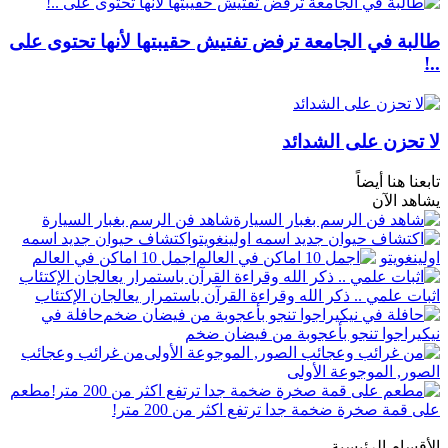
طالبة في الجامعة ترفض تفتيش حقيبتها لأنها تحتوى على
..!
لا تحزن على الشدائد
تابعنا هنا أيضاً
يشاهد الآن
شاهد فن الرسم بغبار السيارة
اكتشاف حيوان جديد اسمه
اولينغويتو
اجمل 10 اماكن في العالم
اثبات علمي .. ذكر الله وقراءة القرآن باستمرار يعالجان الإكتئاب
حافلة في
نيكيراجوا تنجو بأعجوبة من فيضان ضخم
من غرائب وعجائب
الصور, الموجوعة الأولى
مطعم
على قمة صخرة ضخمة جدا ترتفع اكثر من 200 متر!
الأقسام الرئيسية