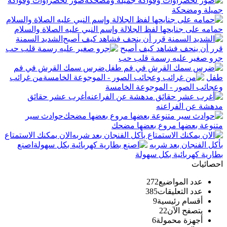
صور لخصراوات وفواكه
جميلة ومضحكة
حمامه على جنايحها لفظ الجلالة وإسم النبي عليه الصلاة والسلام
الشديد السمنة
قرر أن ينحف فشاهد كيف أصبح
جرو صغير عليه رسمة قلب حب
ضرس سمك القرش في فم
طفل
من غرائب
وعجائب الصور - الموجوعة الخامسة
أغرب عشر حقائق
مدهشة عن الفراعنه
حوادث سير
متنوعة بعضها مروع بعضها مضحك
الان يمكنك الاستمتاع
بأكل الفنجان بعد شربه
اصنع
بطارية كهربائية بكل سهولة
احصائيات
عدد المواضيع
272
عدد التعليقات
385
أقسام رئيسية
9
يتصفح الآن
22
أجهزة محمولة
6