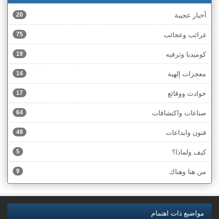
أخبار عجيبة
20
غرائب وعجائب
75
كوميديا وترفيه
19
معجزات إلهية
14
حوادث ووقائع
17
صناعات واكتشافات
64
فنون وابداعات
49
كيف ولماذا؟
5
من هنا وهناك
9
مواضيع ذات اهتمام