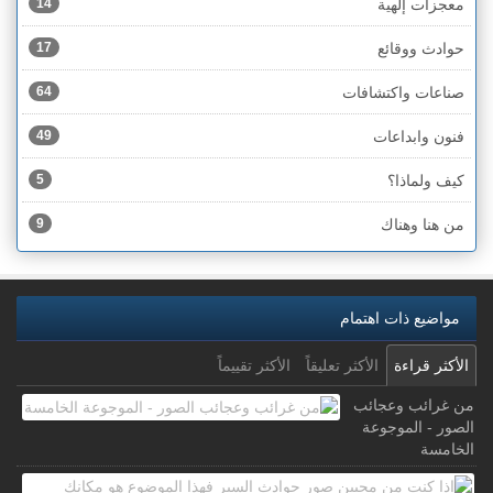
معجزات إلهية
14
حوادث ووقائع
17
صناعات واكتشافات
64
فنون وابداعات
49
كيف ولماذا؟
5
من هنا وهناك
9
مواضيع ذات اهتمام
الأكثر قراءة
الأكثر تعليقاً
الأكثر تقييماً
من غرائب وعجائب
الصور - الموجوعة
الخامسة