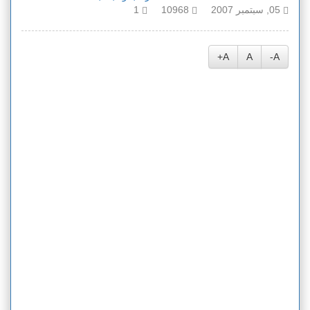
05, سبتمبر 2007
10968
1
A+
A
A-