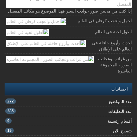
إذا كنت من محبين صور حوادث السير فهذا الموضوع هو مكانك المفضل
أجمل وأعجب كرفان في العالم
أطول لحية في العالم
أحدث وأروع حافلة في
العالم على الإطلاق
من غرائب وعجائب
الصور - المجموعة
العاشرة
احصائيات
عدد المواضيع
272
عدد التعليقات
385
أقسام رئيسية
9
يتصفح الآن
19