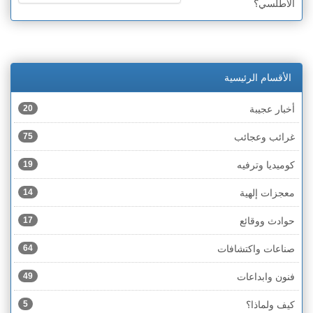
الأطلسي؟
الأقسام الرئيسية
أخبار عجيبة
20
غرائب وعجائب
75
كوميديا وترفيه
19
معجزات إلهية
14
حوادث ووقائع
17
صناعات واكتشافات
64
فنون وابداعات
49
كيف ولماذا؟
5