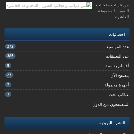
من غرائب وعجائب
الصور - المجموعة
العاشرة
احصائيات
عدد المواضيع
272
عدد التعليقات
385
أقسام رئيسية
9
يتصفح الآن
27
أجهزة محمولة
7
عناكب بحث
3
المتصفحون من الدول
النشرة البريدية