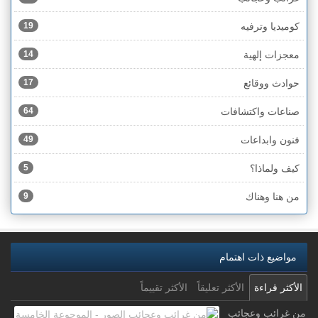
كوميديا وترفيه
19
معجزات إلهية
14
حوادث ووقائع
17
صناعات واكتشافات
64
فنون وابداعات
49
كيف ولماذا؟
5
من هنا وهناك
9
مواضيع ذات اهتمام
الأكثر قراءة
الأكثر تعليقاً
الأكثر تقييماً
من غرائب وعجائب