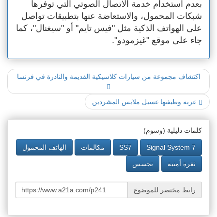
بعدم استخدام خدمة الاتصال الصوتي التي توفرها
شبكات المحمول، والاستعاضة عنها بتطبيقات تواصل
على الهواتف الذكية مثل "فيس تايم" أو "سيغنال"، كما
جاء على موقع "غيزمودو".
اكتشاف مجموعة من سيارات كلاسيكية القديمة والنادرة في فرنسا
عربة وظيفتها غسيل ملابس المشردين
كلمات دليلية (وسوم)
Signal System 7
SS7
مكالمات
الهاتف المحمول
ثغرة أمنية
تجسس
رابط مختصر للموضوع