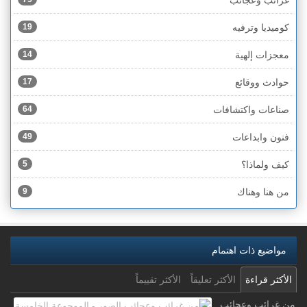
كوميديا وترفيه
19
معجزات إلهية
14
حوادث ووقائع
17
صناعات واكتشافات
64
فنون وابداعات
49
كيف ولماذا؟
5
من هنا وهناك
9
مواضيع ذات اهتمام
الأكثر قراءة
الأكثر تعليقاً
الأكثر تقييماً
من غرائب وعجائب