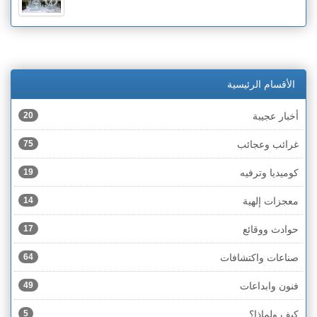
الأقسام الرئيسية
أخبار عجيبة
20
غرائب وعجائب
75
كوميديا وترفيه
19
معجزات إلهية
14
حوادث ووقائع
17
صناعات واكتشافات
64
فنون وابداعات
49
كيف ولماذا؟
5