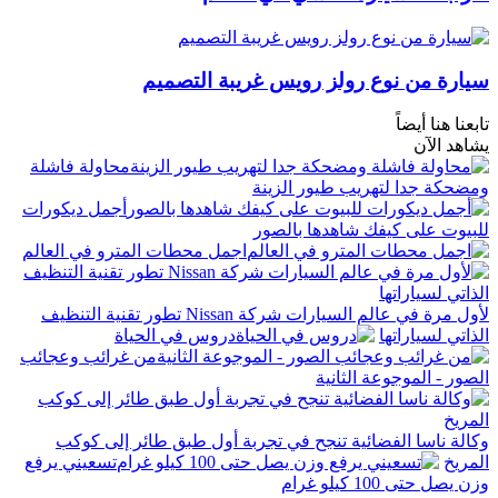
سيارة من نوع رولز رويس غريبة التصميم
تابعنا هنا أيضاً
يشاهد الآن
محاولة فاشلة
ومضحكة جدا لتهريب طيور الزينة
أجمل ديكورات
للبيوت على كيفك شاهدها بالصور
اجمل محطات المترو في العالم
لأول مرة في عالم السيارات شركة Nissan تطور تقنية التنظيف
الذاتي لسياراتها
دروس في الحياة
من غرائب وعجائب
الصور - الموجوعة الثانية
وكالة ناسا الفضائية تنجح في تجربة أول طبق طائر إلى كوكب
المريخ
تسعيني يرفع
وزن يصل حتى 100 كيلو غرام