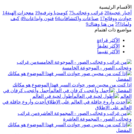
الأقسام الرئيسية
أخبار عجيبة
20
غرائب وعجائب
75
كوميديا وترفيه
19
معجزات إلهية
14
حوادث ووقائع
17
صناعات واكتشافات
64
فنون وابداعات
49
كيف
ولماذا؟
5
من هنا وهناك
9
مواضيع ذات اهتمام
الأكثر قراءة
الأكثر تعليقاً
الأكثر تقييماً
من غرائب
وعجائب الصور - الموجوعة الخامسة
إذا كنت من محبين صور حوادث السير فهذا الموضوع هو مكانك
المفضل
أجمل وأعجب كرفان في
العالم
أطول لحية في العالم
أحدث وأروع حافلة في
العالم على الإطلاق
من غرائب
وعجائب الصور - المجموعة العاشرة