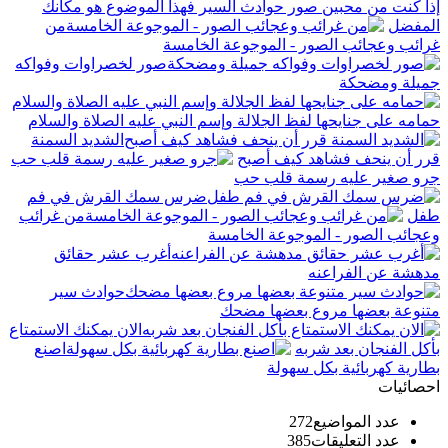
إذا كنت من محبين صور حوادث السير فهذا الموضوع هو مكانك
المفضل
من
غرائب وعجائب الصور - الموجوعة الخامسة
صور لخصراوات وفواكه
جميلة ومضحكة
حمامه على جنايحها لفظ الجلالة وإسم النبي عليه الصلاة والسلام
الشديد السمنة
قرر أن ينحف فشاهد كيف أصبح
جرو صغير عليه رسمة قلب حب
ضرس سمك القرش في فم
طفل
من غرائب
وعجائب الصور - الموجوعة الخامسة
أغرب عشر حقائق
مدهشة عن الفراعنه
حوادث سير
متنوعة بعضها مروع بعضها مضحك
الان يمكنك الاستمتاع
بأكل الفنجان بعد شربه
اصنع
بطارية كهربائية بكل سهولة
احصائيات
عدد المواضيع
272
عدد التعليقات
385