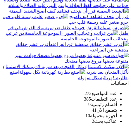
حمامه على جنايحها لفظ الجلالة وإسم النبي عليه الصلاة والسلام
الشديد السمنة
قرر أن ينحف فشاهد كيف أصبح
جرو صغير عليه رسمة قلب حب
ضرس سمك القرش في فم
طفل
من غرائب
وعجائب الصور - الموجوعة الخامسة
أغرب عشر حقائق
مدهشة عن الفراعنه
حوادث سير
متنوعة بعضها مروع بعضها مضحك
الان يمكنك الاستمتاع
بأكل الفنجان بعد شربه
اصنع
بطارية كهربائية بكل سهولة
احصائيات
عدد المواضيع
272
عدد التعليقات
385
أقسام رئيسية
9
يتصفح الآن
41
أجهزة محمولة
10
عناكب بحث
2