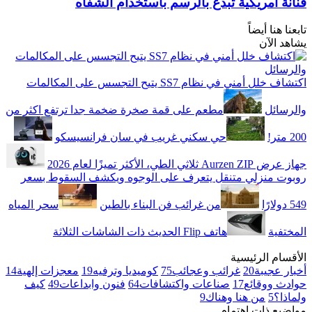
فنانة أمريكية تبدع بالرسم باستخدام الشفاه
تابعنا هنا أيضاً
يشاهد الآن
اكتشاف خلل أمني في نظام SS7 يتيح التجسس على المكالمات
والرسائل
مطعم على قمة صخرة ضخمة جدا ترتفع اكثر من
200 متر!
حي سكني غريب في سان فرانسيسكو
جهاز عرض Aurzen ZIP ثلاثي الطي، الأكثر تميزًا لعام 2026
روبوت منزلي متنقل يتعرف على الوجوه ويكشف السقوط بسعر
549 دولارًا
من غرائب فن البناء بالطين
سحر المياه
المختفية
هاتف Flip الحديث ذات الشاشات الثلاثة
الأقسام الرئيسية
أخبار عجيبة
20
غرائب وعجائب
75
كوميديا وترفيه
19
معجزات إلهية
14
حوادث ووقائع
17
صناعات واكتشافات
64
فنون وابداعات
49
كيف
ولماذا؟
5
من هنا وهناك
9
مواضيع ذات اهتمام