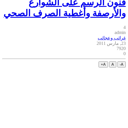
فنون الرسم على الشوارع
والأرصفة وأغطية الصرف الصحي
4
admin
غرائب وعجائب
23, مارس 2011
7920
0
A+
A
A-