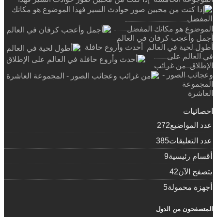
الموضوع هو مكانك المفضل
أجمل وأعجب كرفان في العالم
أطول لحية في العالم
أحدث وأروع حافلة
في العالم على
الإطلاق
من غرائب
وعجائب الصور -
المجموعة
العاشرة
ضرس سمك القرش في فم
إذا كنت من محبين صور حوادث السير فهذا الموضوع هو مكانك
احصائيات
طفل
من غرائب وعجائب
الصور -
عدد المواضيع
272
الموجوعة
المفضل
من
الخامسة
أغرب عشر
عدد التعليقات
385
غرائب وعجائب
حقائق مدهشة عن
الصور - الموجوعة الخامسة
صور لخصراوات وفواكه جميلة
أقسام رئيسية
9
الفراعنه
حوادث
ومضحكة
حمامه على
سير متنوعة
يتصفح الآن
42
بعضها مروع بعضها مضحك
الان يمكنك الاستمتاع بأكل الفنجان بعد
شربه
اصنع بطارية
أجهزة محمولة
5
جنايحها لفظ الجلالة وإسم النبي عليه الصلاة والسلام
الشديد
كهربائية بكل
السمنة قرر أن
سهولة
ينحف فشاهد
المتصفحون من الدول