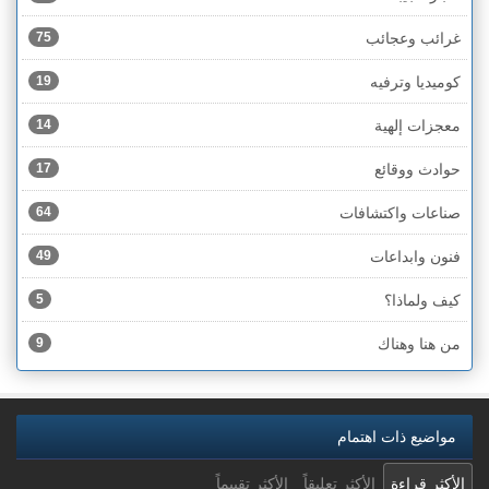
غرائب وعجائب
75
كوميديا وترفيه
19
معجزات إلهية
14
حوادث ووقائع
17
صناعات واكتشافات
64
فنون وابداعات
49
كيف ولماذا؟
5
من هنا وهناك
9
مواضيع ذات اهتمام
الأكثر قراءة
الأكثر تعليقاً
الأكثر تقييماً