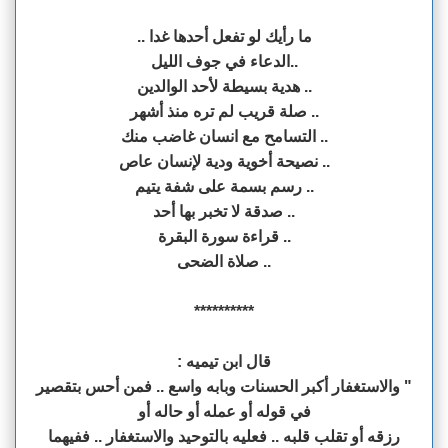
ما رأيك لو تفعل أحدها غدا ..
..الدعاء في جوف الليل
.. هدية بسيطة لأحد الوالدين
.. صلة قريب لم تره منذ أشهر
.. التسامح مع انسان غاضب منك
.. نصيحة أخوية ودية لإنسان عاص
.. رسم بسمة على شفة يتيم
.. صدقة لا تخبر بها أحد
.. قراءة سورة البقرة
.. صلاة الضحى
**********
قال ابن تيميه :
" والاستغفار أكبر الحسنات وبابه واسع .. فمن أحس بتقصير
في قوله أو عمله أو حاله أو
رزقه أو تقلب قلبه .. فعليه بالتوحيد والاستغفار .. ففيهما