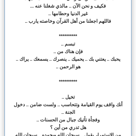
فكيف و نحن الآن .. مالذي شغلنا عنه ...
غير الدنيا وحطامها ..
فاللهم اجعلنا من أهل القرآن وخاصته يارب ..
**********
تبسم ..
فإن هناك من ..
يحبك .. يعتني بك .. يحميك .. ينصرك .. يسمعك .. يراك ..
هو الرحمن ..
**********
تخيل ..
أنك واقف يوم القيامة وتتحاسب .. ولست ضامن .. دخول
الجنة ..
وفجأة تأتيك جبال من الحسنات ..
هل تدري من أين ؟
من الاستمرار بقول .. سبحان الله وبحمده .. سبحان الله