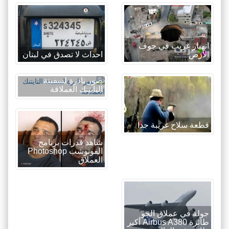
انهيار غريب في جوف
الارض
احداث لا تصدق في لبنان
صور نادرة لسفينة
التايتنك العملاقة
قطعة سلاح غريبة جدا
شاهد قدرات برنامج
الفوتوشب Photoshop
العملاق
جولة في عملاق الجو
طائرة Airbus A380 أكبر