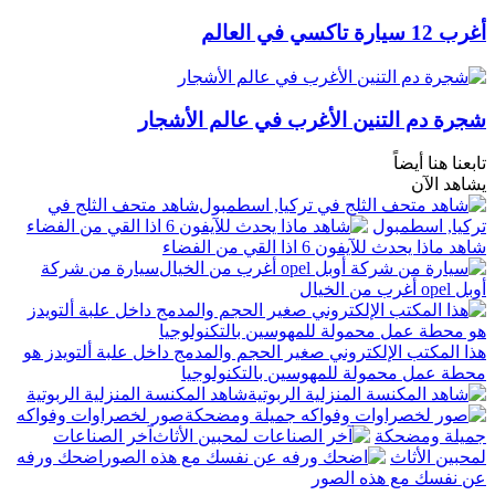
أغرب 12 سيارة تاكسي في العالم
شجرة دم التنين الأغرب في عالم الأشجار
تابعنا هنا أيضاً
يشاهد الآن
شاهد متحف الثلج في
تركيا, اسطمبول
شاهد ماذا يحدث للآيفون 6 اذا القي من الفضاء
سيارة من شركة
أوبل opel أغرب من الخيال
هذا المكتب الإلكتروني صغير الحجم والمدمج داخل علبة ألتويدز هو
محطة عمل محمولة للمهوسين بالتكنولوجيا
شاهد المكنسة المنزلية الربوتية
صور لخصراوات وفواكه
جميلة ومضحكة
آخر الصناعات
لمحبين الأثاث
اضحك ورفه
عن نفسك مع هذه الصور