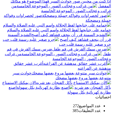
إذا كنت من محبين صور حوادث السير فهذا الموضوع هو مكانك
المفضل
من
غرائب وعجائب الصور - الموجوعة الخامسة
صور لخصراوات وفواكه
جميلة ومضحكة
حمامه على جنايحها لفظ الجلالة وإسم النبي عليه الصلاة والسلام
الشديد السمنة
قرر أن ينحف فشاهد كيف أصبح
جرو صغير عليه رسمة قلب حب
ضرس سمك القرش في فم
طفل
من غرائب
وعجائب الصور - الموجوعة الخامسة
أغرب عشر حقائق
مدهشة عن الفراعنه
حوادث سير
متنوعة بعضها مروع بعضها مضحك
الان يمكنك الاستمتاع
بأكل الفنجان بعد شربه
اصنع
بطارية كهربائية بكل سهولة
احصائيات
عدد المواضيع
272
عدد التعليقات
385