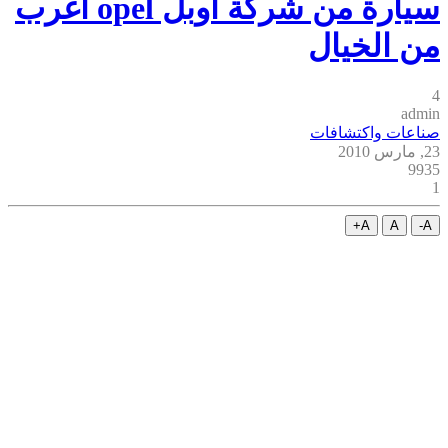
سيارة من شركة أوبل opel أغرب
من الخيال
4
admin
صناعات واكتشافات
23, مارس 2010
9935
1
A+
A
A-