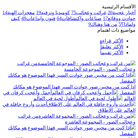
الأقسام الرئيسية
أخبار عجيبة
20
غرائب وعجائب
75
كوميديا وترفيه
19
معجزات إلهية
14
حوادث ووقائع
17
صناعات واكتشافات
64
فنون وابداعات
49
كيف
ولماذا؟
5
من هنا وهناك
9
مواضيع ذات اهتمام
الأكثر قراءة
الأكثر تعليقاً
الأكثر تقييماً
من غرائب
وعجائب الصور - الموجوعة الخامسة
إذا كنت من محبين صور حوادث السير فهذا الموضوع هو مكانك
المفضل
أجمل وأعجب كرفان في
العالم
أطول لحية في العالم
أحدث وأروع حافلة في
العالم على الإطلاق
من غرائب
وعجائب الصور - المجموعة العاشرة