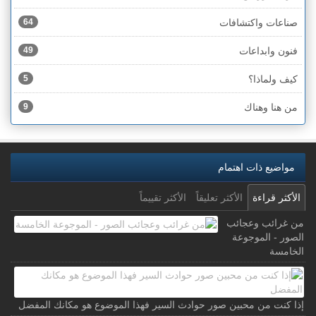
صناعات واكتشافات
64
فنون وابداعات
49
كيف ولماذا؟
5
من هنا وهناك
9
مواضيع ذات اهتمام
الأكثر قراءة
الأكثر تعليقاً
الأكثر تقييماً
من غرائب وعجائب
الصور - الموجوعة
الخامسة
إذا كنت من محبين صور حوادث السير فهذا الموضوع هو مكانك المفضل