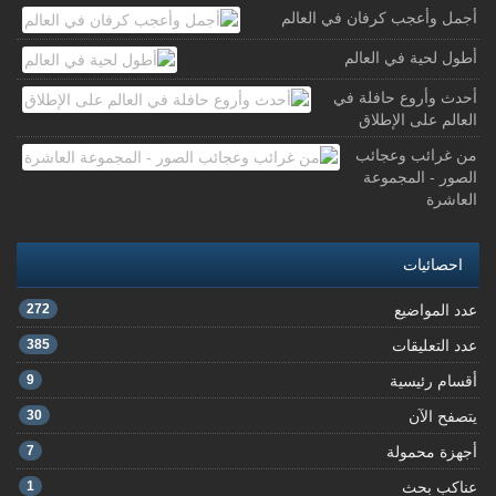
أجمل وأعجب كرفان في العالم
أطول لحية في العالم
أحدث وأروع حافلة في
العالم على الإطلاق
من غرائب وعجائب
الصور - المجموعة
العاشرة
احصائيات
عدد المواضيع
272
عدد التعليقات
385
أقسام رئيسية
9
يتصفح الآن
30
أجهزة محمولة
7
عناكب بحث
1