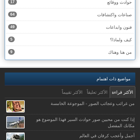
حوادث ووقائع
17
صناعات واكتشافات
64
فنون وابداعات
49
كيف ولماذا؟
5
من هنا وهناك
9
مواضيع ذات اهتمام
الأكثر قراءة
الأكثر تعليقاً
الأكثر تقييماً
من غرائب وعجائب الصور - الموجوعة الخامسة
إذا كنت من محبين صور حوادث السير فهذا الموضوع هو
مكانك المفضل
أجمل وأعجب كرفان في العالم