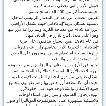
حقول الأرز والتي تحظى بشعبية كبيرة
بحيثتستقطبأكثر من 200 الف سائح نسنويا .
لقرون مضت، الزراعة هي المصدر الرئيسي للدخل
بالنسبة لسكان قرية"إيناكاداتي"حيث تشكل الأراضي
الزراعية 50% من مساحة القرية ويتم زراعةالأرز فيها
وهو أعلى معدل انتاج للأرز في اليابان كلها.
في عام 1993 أصبح السياح يتذفقون على قرية
"إيناكاداتي" لتجربة الأرز الخاصبهاولزراعته، فارتأت
وزارة السياحة استقدام فنانين يرسمون على الحقول
للزيادةمنعدد الزوار والوافدين.
لخلق فن الأرز يقوم الفنان أو المزارع برسم مجموعة
من سلالات الأرز الملونة، فهذهالأنواع المختلفة تنمو
بشكل طبيعي من دون اتخدام الملونات الإصطناعية
بحيث أن لكلمنطقة أرز خاص بها وهم يقومون بتجميع
جميع الأشكال وإنشاءلوحة فنية على حقولالأرز.
اليوم، يحاول الفنانون والمزارعون انشاء لوحات
كلاسيكية مشهورة على الحقولكلوحةالموناليزا أو صور