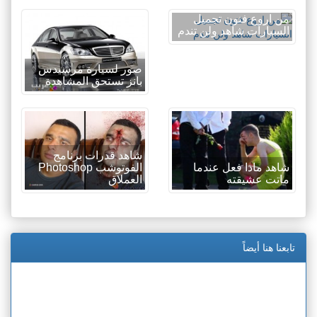
من اروع فنون تجميل
السيارات شاهد ولن تندم
صور لسيارة مرسيدس
بانز تستحق المشاهدة
شاهد قدرات برنامج
شاهد ماذا فعل عندما
الفوتوشب Photoshop
ماتت عشيقته
العملاق
تابعنا هنا أيضاً