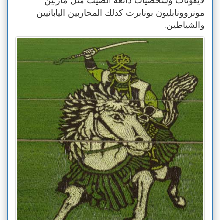
لأيقونات وشخصيات ذائعة الصيت مثل مارلين
مونروونابليون بونابرت كذلك المحاربين اليابانيين
والشياطين.