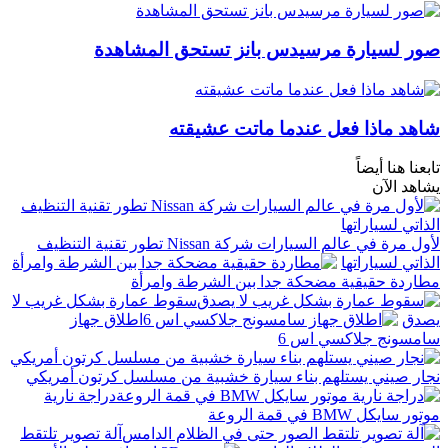
صور لسيارة مرسيدس بانز تستحق المشاهدة
شاهد ماذا فعل عندما ماتت عشيقته
تابعنا هنا أيضاً
يشاهد الآن
لأول مرة في عالم السيارات شركة Nissan تطور تقنية التنظيف
الذاتي لسياراتها
مطاردة حقيقية مضحكة جدا بين الشرطة وامرأة
سقوط عمارة بشكل غريب لا
يصدق
اطلاق جهاز
سامسونج جلاكسي اس 6
نجار صيني يستلهم بناء سيارة خشبية من مسلسل كرتون أمريكي
دراجة نارية
موتور سايكل BMW في قمة الروعة
آلة تصوير تلتقط