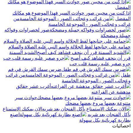
إذا كنت من محبين صور حوادث السير فهذا الموضوع هو مكانك
المفضل
من
غرائب وعجائب الصور - الموجوعة الخامسة
صور لخصراوات وفواكه
جميلة ومضحكة
حمامه على جنايحها لفظ الجلالة وإسم النبي عليه الصلاة والسلام
الشديد السمنة
قرر أن ينحف فشاهد كيف أصبح
جرو صغير عليه رسمة قلب حب
ضرس سمك القرش في فم
طفل
من غرائب
وعجائب الصور - الموجوعة الخامسة
أغرب عشر حقائق
مدهشة عن الفراعنه
حوادث سير
متنوعة بعضها مروع بعضها مضحك
الان يمكنك الاستمتاع
بأكل الفنجان بعد شربه
اصنع
بطارية كهربائية بكل سهولة
احصائيات