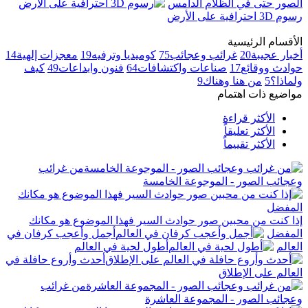
الصور حتى في الظلام الدامس
رسوم 3D احترافية على الأرض
الأقسام الرئيسية
أخبار عجيبة
20
غرائب وعجائب
75
كوميديا وترفيه
19
معجزات إلهية
14
حوادث ووقائع
17
صناعات واكتشافات
64
فنون وابداعات
49
كيف
ولماذا؟
5
من هنا وهناك
9
مواضيع ذات اهتمام
الأكثر قراءة
الأكثر تعليقاً
الأكثر تقييماً
من غرائب
وعجائب الصور - الموجوعة الخامسة
إذا كنت من محبين صور حوادث السير فهذا الموضوع هو مكانك
المفضل
أجمل وأعجب كرفان في
العالم
أطول لحية في العالم
أحدث وأروع حافلة في
العالم على الإطلاق
من غرائب
وعجائب الصور - المجموعة العاشرة