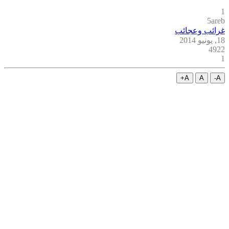
1
5areb
غرائب وعجائب
18, يونيو 2014
4922
1
A+
A
A-