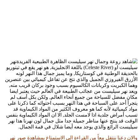
نهر
سيليست او (Celeste River) باللغة الانجليزية, هو نهر يقع في تينوريو
بالحديقة الوطنية في كوستاريكا, وما يميز جمال هذا النهر لونه
الأزرق الفيروزي الجميل والذي نتج عن تفاعل كيميائي بين عنصرين
وهما الكبريت وكربانات الكالسيوم بسبب وجود بركان قريب منه,
ويعد نهر سيليست من عجائب الطبيعة في العالم حيث يعتبر ايضا
مكان مفضل للسياحة من جميع أنحاء العالم, ولكن بكل أسف لم
يتجرأ أحد على السباحة في هذا النهر بسبب احتوائه كما ذكرنا على
مواد كيميائية لأنه كما هو معروف الكثير من المواد الكيماوية قد
تسبب أمراض جلدية اذا لامست الجلد, الا ان المواد الكيماوية بنفس
الوقت قد ينتج عنها مناظر جميلة جدا مثل جمال لون نهرنا هذا نهر
سيليست الرائع والذي يوجد معه أيضا شلال في قمة الجمال.
والان دعنا ننتقل معاً من القراءة الى الاستمتاع بمشاهدة صور نهر