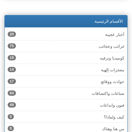
الأقسام الرئيسية
أخبار عجيبة
20
غرائب وعجائب
75
كوميديا وترفيه
19
معجزات إلهية
14
حوادث ووقائع
17
صناعات واكتشافات
64
فنون وابداعات
49
كيف ولماذا؟
5
من هنا وهناك
9