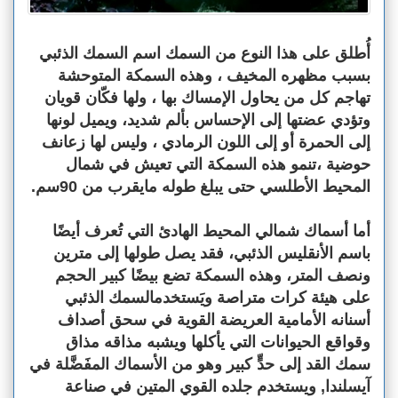
أُطلق على هذا النوع من السمك اسم السمك الذئبي
بسبب مظهره المخيف ، وهذه السمكة المتوحشة
تهاجم كل من يحاول الإمساك بها ، ولها فكّان قويان
وتؤدي عضتها إلى الإحساس بألم شديد، ويميل لونها
إلى الحمرة أو إلى اللون الرمادي ، وليس لها زعانف
حوضية ،تنمو هذه السمكة التي تعيش في شمال
المحيط الأطلسي حتى يبلغ طوله مايقرب من 90سم.
أما أسماك شمالي المحيط الهادئ التي تُعرف أيضًا
باسم الأنقليس الذئبي، فقد يصل طولها إلى مترين
ونصف المتر، وهذه السمكة تضع بيضًا كبير الحجم
على هيئة كرات متراصة ويَستخدمالسمك الذئبي
أسنانه الأمامية العريضة القوية في سحق أصداف
وقواقع الحيوانات التي يأكلها ويشبه مذاقه مذاق
سمك القد إلى حدٍّ كبير وهو من الأسماك المفَضَّلة في
آيسلندا, ويستخدم جلده القوي المتين في صناعة