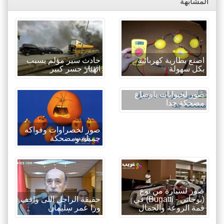
المشابهة
اصنع بطارية كهربائية
حادث سير مؤلم بسبب
بكل سهولة
انهيار جسر كبير
صور لحيوانات باوضاع
مضحكة جدا
صور لخصراوات وفواكه
جميلة ومضحكة
صور لسيارة من نوع
(بوجاتي - Bugatti) في
حقيقة الراجل اللى واقف
قمة الروعة والجمال
ورا عمر سليمان