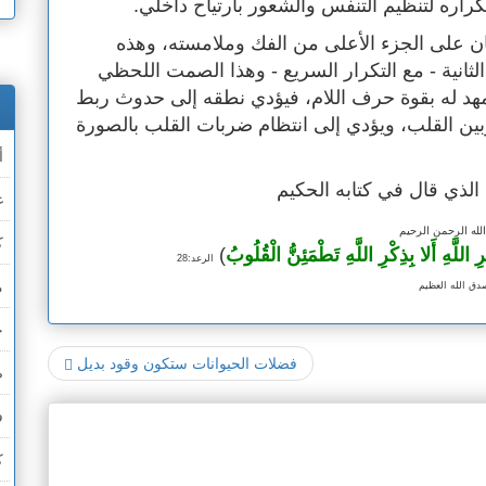
راره لتنظيم التنفس والشعور بارتياح داخلي.
ان على الجزء الأعلى من الفك وملامسته، وهذه
انية - مع التكرار السريع - وهذا الصمت اللحظي
هد له بقوة حرف اللام، فيؤدي نطقه إلى حدوث ربط
بين القلب، ويؤدي إلى انتظام ضربات القلب بالصورة
أ
الذي قال في كتابه الحكيم
غ
لله الرحمن الرحيم
ك
ِ اللَّهِ أَلا بِذِكْرِ اللَّهِ تَطْمَئِنُّ الْقُلُوبُ
)
الرعد:28
م
دق الله العظيم
ح
فضلات الحيوانات ستكون وقود بديل
ص
ف
ك