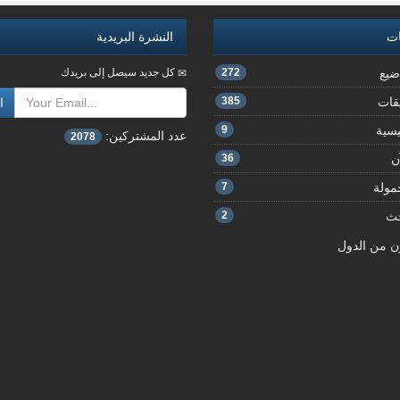
ات
النشرة البريدية
ضيع
272
كل جديد سيصل إلى بريدك
يقات
385
ا
يسية
9
عدد المشتركين:
2078
ن
36
مولة
7
حث
2
ن من الدول