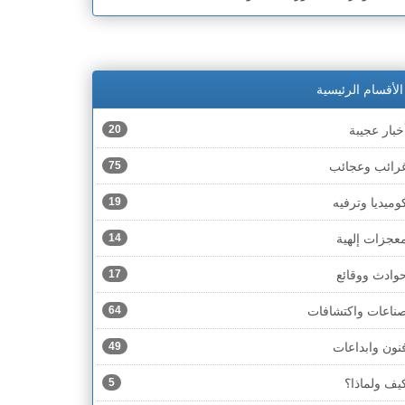
الأقسام الرئيسية
خبار عجيبة
20
رائب وعجائب
75
وميديا وترفيه
19
عجزات إلهية
14
وادث ووقائع
17
ناعات واكتشافات
64
نون وابداعات
49
يف ولماذا؟
5