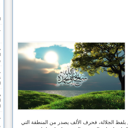
ا
ج
ص
ا
ب
م
ن
ا
ا
ا
م
 بلفظ الجلالة، فحرف الألف يصدر من المنطقة التي
ع