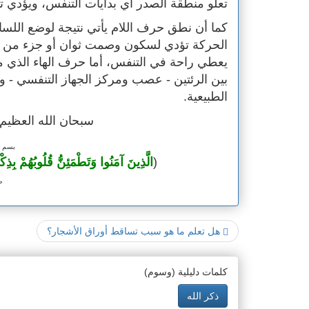
تعلو منطقة الصدر أي بدايات التنفس، ويؤدي تك
كما أن نطق حرف اللام يأتي نتيجة لوضع اللس
الحركة تؤدي لسكون وصمت ثوان أو جزء من الث
يعطي راحة في التنفس، أما حرف الهاء الذي م
بين الرئتين - عصب ومركز الجهاز التنفسي - و
الطبيعية.
سبحان الله العظيم 
بسم ا
(
الَّذِينَ آمَنُوا وَتَطْمَئِنُّ قُلُوبُهُمْ بِذِكْر
ص
هل تعلم ما هو سبب تساقط أوراق الأشجار؟
كلمات دليلية (وسوم)
ذكر الله