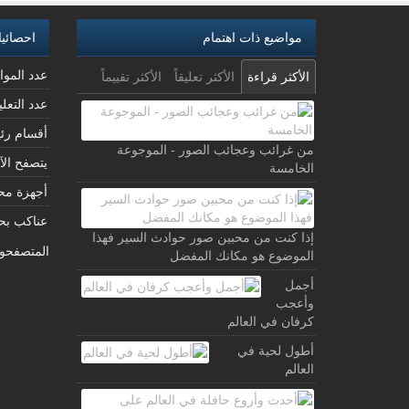
مواضيع ذات اهتمام
احصائي
عدد الموا
الأكثر قراءة
الأكثر تعليقاً
الأكثر تقييماً
عدد التعل
أقسام رئ
من غرائب وعجائب الصور - الموجوعة
يتصفح الآ
الخامسة
أجهزة مح
عناكب ب
إذا كنت من محبين صور حوادث السير فهذا
المتصفحو
الموضوع هو مكانك المفضل
أجمل
وأعجب
كرفان في العالم
أطول لحية في
العالم