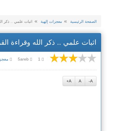
الصفحة الرئيسية
معجزات إلهية
اثبات علمي .. ذكر الل
اثبات علمي .. ذكر الله وقراءة الق
1
5areb
معجزا
A+
A
A-