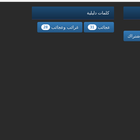
كلمات دليلية
عجائب
غرائب وعجائب
28
31
شتراك