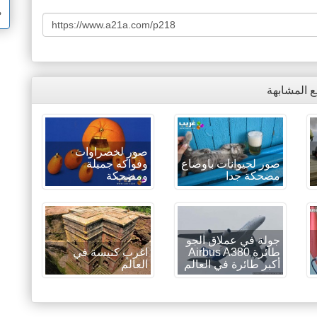
م
ع المشابهة
صور لخصراوات
صور لحيوانات باوضاع
وفواكه جميلة
مضحكة جدا
ومضحكة
جولة في عملاق الجو
طائرة Airbus A380
اغرب كنيسة في
أكبر طائرة في العالم
العالم