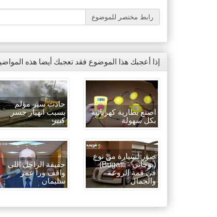
رابط مختصر للموضوع
إذا أعجبك هذا الموضوع فقد تعجبك أيضا هذه المواضي
حادث سير مؤلم
اصنع بطارية كهربائية
بسبب انهيار جسر
بكل سهولة
كبير
صور لسيارة من نوع
(بوجاتي - Bugatti)
حقيقة الراجل اللى
في قمة الروعة
واقف ورا عمر
والجمال
سليمان