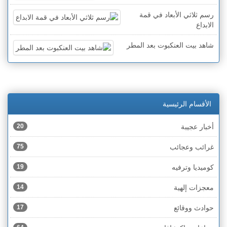
رسم ثلاثي الأبعاد في قمة
الابداع
شاهد بيت العنكبوت بعد المطر
الأقسام الرئيسية
أخبار عجيبة
20
غرائب وعجائب
75
كوميديا وترفيه
19
معجزات إلهية
14
حوادث ووقائع
17