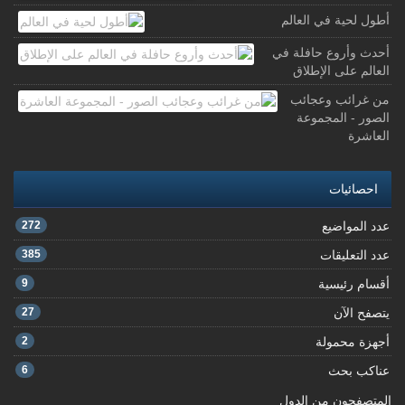
أطول لحية في العالم
أحدث وأروع حافلة في
العالم على الإطلاق
من غرائب وعجائب
الصور - المجموعة
العاشرة
احصائيات
عدد المواضيع
272
عدد التعليقات
385
أقسام رئيسية
9
يتصفح الآن
27
أجهزة محمولة
2
عناكب بحث
6
المتصفحون من الدول