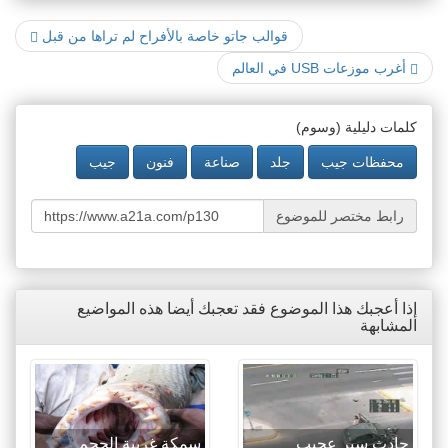
قوالب جاتو خاصة بالأفراح لم تراها من قبل
أغرب موزعات USB في العالم
كلمات دليلية (وسوم)
محفظات جيب
جلد
صناعة
فنون
جيب
رابط مختصر للموضوع
إذا أعجبك هذا الموضوع فقد تعجبك أيضا هذه المواضيع
المشابهة
حادث سير عجيب
سمكة غريبة الحجم