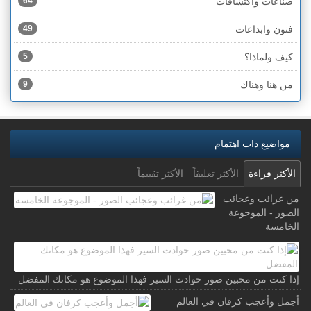
صناعات واكتشافات
64
فنون وابداعات
49
كيف ولماذا؟
5
من هنا وهناك
9
مواضيع ذات اهتمام
الأكثر قراءة
الأكثر تعليقاً
الأكثر تقييماً
من غرائب وعجائب
الصور - الموجوعة
الخامسة
إذا كنت من محبين صور حوادث السير فهذا الموضوع هو مكانك المفضل
أجمل وأعجب كرفان في العالم