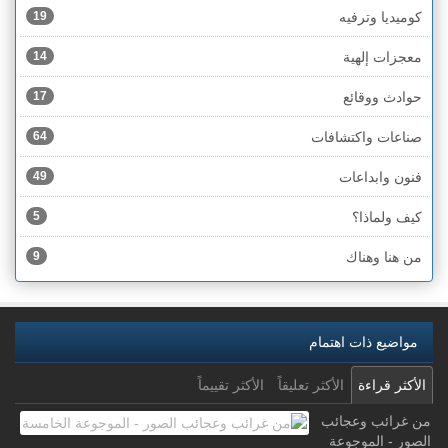
كوميديا وترفيه
19
معجزات إلهية
14
حوادث ووقائع
17
صناعات واكتشافات
64
فنون وابداعات
49
كيف ولماذا؟
5
من هنا وهناك
9
مواضيع ذات اهتمام
الأكثر قراءة
الأكثر تعليقاً
الأكثر تقييماً
من غرائب وعجائب
الصور - الموجوعة