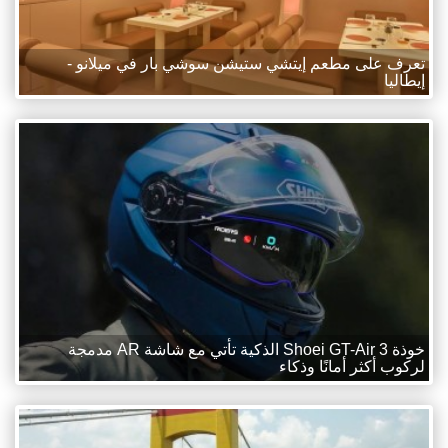
تعرف على مطعم إيتشي ستيشن سوشي بار في ميلانو -
إيطاليا
خوذة Shoei GT-Air 3 الذكية تأتي مع شاشة AR مدمجة
لركوب أكثر أمانًا وذكاء