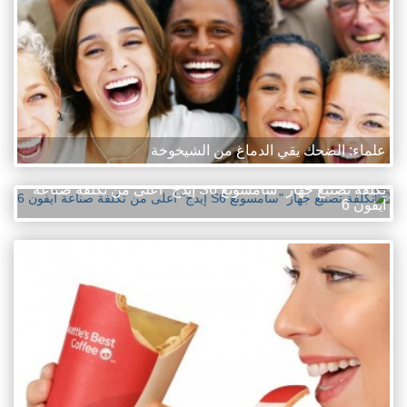
علماء: الضحك يقي الدماغ من الشيخوخة
تكلفة تصنيع جهاز "سامسونغ S6 إيدج" أعلى من تكلفة صناعة
آيفون 6