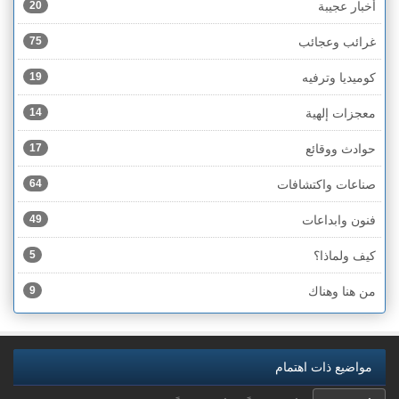
أخبار عجيبة
20
غرائب وعجائب
75
كوميديا وترفيه
19
معجزات إلهية
14
حوادث ووقائع
17
صناعات واكتشافات
64
فنون وابداعات
49
كيف ولماذا؟
5
من هنا وهناك
9
مواضيع ذات اهتمام