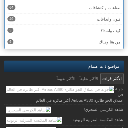
صناعات واكتشافات
64
فنون وابداعات
49
كيف ولماذا؟
5
من هنا وهناك
9
مواضيع ذات اهتمام
الأكثر قراءة
الأكثر تعليقاً
الأكثر تقييماً
جولة
في
عملاق الجو طائرة Airbus A380 أكبر طائرة في العالم
شاهد الكرسي السحري!
شاهد المكنسة المنزلية الربوتية