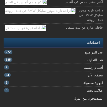
أكبر منجم ألماس في العالم
دراجة نارية موتور
سايكل BMW في
قمة الروعة
حافلة عبارة عن بيت متنقل
احصائيات
عدد المواضيع
272
عدد التعليقات
385
أقسام رئيسية
9
يتصفح الآن
34
أجهزة محمولة
5
عناكب بحث
5
المتصفحون من الدول