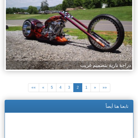
دراجة نارية بتصميم غريب
»»
»
5
4
3
2
1
«
««
تابعنا هنا أيضاً