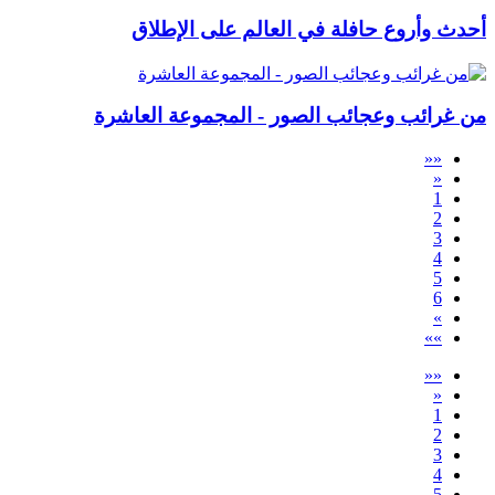
أحدث وأروع حافلة في العالم على الإطلاق
من غرائب وعجائب الصور - المجموعة العاشرة
««
«
1
2
3
4
5
6
»
»»
««
«
1
2
3
4
5