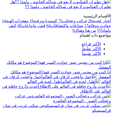
هل
تعلم أن العنكبوت لا يقع في شباكه الخاصة .. ولمذا ؟؟
الأقسام الرئيسية
أخبار عجيبة
20
غرائب وعجائب
75
كوميديا وترفيه
19
معجزات إلهية
14
حوادث ووقائع
17
صناعات واكتشافات
64
فنون وابداعات
49
كيف
ولماذا؟
5
من هنا وهناك
9
مواضيع ذات اهتمام
الأكثر قراءة
الأكثر تعليقاً
الأكثر تقييماً
إذا كنت من محبين صور حوادث السير فهذا الموضوع هو مكانك
المفضل
أجمل وأعجب كرفان في
العالم
أطول لحية في العالم
أحدث وأروع حافلة في
العالم على الإطلاق
من غرائب
وعجائب الصور - المجموعة العاشرة
حي سكني غريب في سان
فرانسيسكو