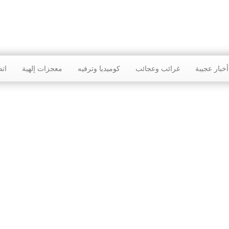
أخبار عجيبة
غرائب وعجائب
كوميديا وترفيه
معجزات إلهية
اتص