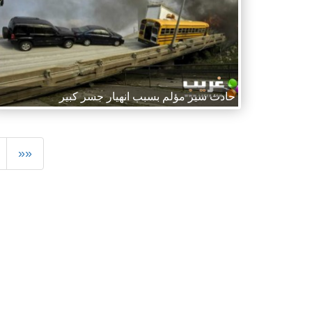
حادث سير مؤلم بسبب انهيار جسر كبير
««