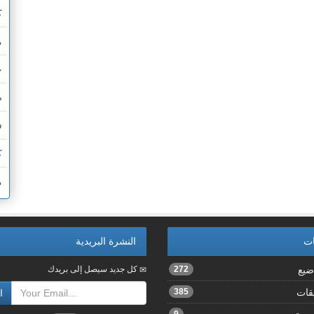
ك
م
ح
ص
ف
ك
م
ات
النشرة البريدية
ضيع
272
كل جديد سيصل إلى بريدك
يقات
385
ا